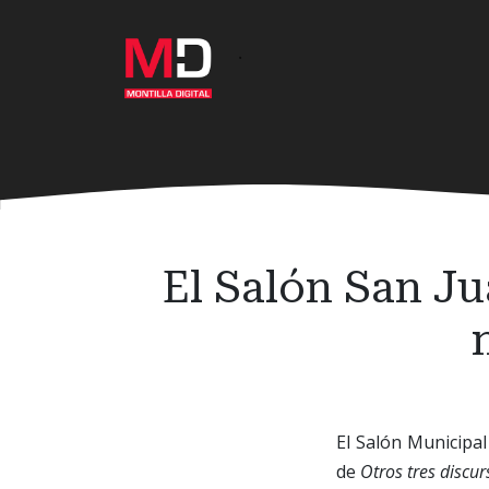
Ir
al
·
contenido
principal
El Salón San Ju
El Salón Municipal
de
Otros tres discu