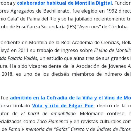
órdoba y
colaborador habitual de Montilla Digital
. Funcio
res Agregados de Bachillerato, fue elegido en 1992 directo
nio Gala" de Palma del Río y se ha jubilado recientemente tr
ituto de Enseñanza Secundaria (IES) "Averroes" de Córdoba.
ondiente en Montilla de la Real Academia de Ciencias, Bell
 leyó en 2011 su trabajo de ingreso sobre
El vino de Montill
do Palacio Valdés
, un estudio que aúna tres de sus grandes i
atura. Ha sido vicepresidente de la Asociación de Jóvenes
 2018, es uno de los dieciséis miembros de número del
 fue
admitido en la Cofradía de la Viña y el Vino de Mo
curso titulado
Vida y rito de Edgar Poe
, dentro de la 
autor de
El barril de amontillado
. Melómano confeso, 
ecializadas como
Zoco Flamenco
y en revistas culturales c
, de
Fama y memoria del “Gafas” Cerezo
y de
Índices de libro