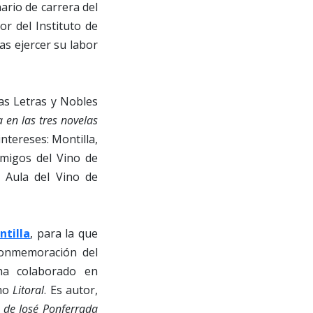
nario de carrera del
r del Instituto de
as ejercer su labor
as Letras y Nobles
a en las tres novelas
ntereses: Montilla,
 Amigos del Vino de
 Aula del Vino de
ntilla
, para la que
conmemoración del
ha colaborado en
omo
Litoral
. Es autor,
s de José Ponferrada