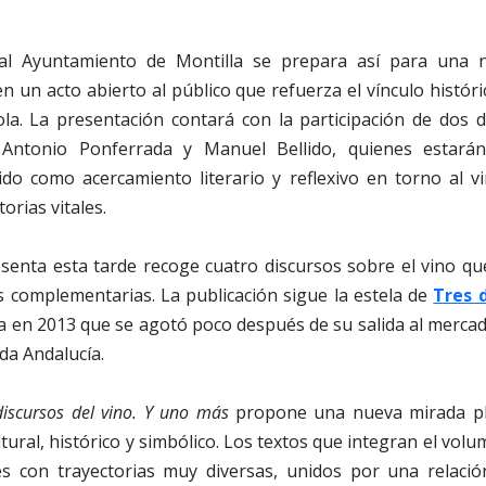
 al Ayuntamiento de Montilla se prepara así para una n
en un acto abierto al público que refuerza el vínculo histór
ícola. La presentación contará con la participación de dos 
 Antonio Ponferrada y Manuel Bellido, quienes estará
do como acercamiento literario y reflexivo en torno al vi
torias vitales.
esenta esta tarde recoge cuatro discursos sobre el vino qu
s complementarias. La publicación sigue la estela de
Tres d
a en 2013 que se agotó poco después de su salida al merca
oda Andalucía.
discursos del vino. Y uno más
propone una nueva mirada plu
ural, histórico y simbólico. Los textos que integran el vol
s con trayectorias muy diversas, unidos por una relaci