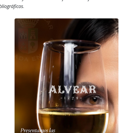
liográficos
.