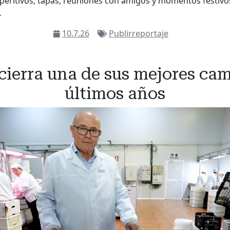
eritivos, tapas, reuniones con amigos y momentos festivo
…
10.7.26
Publirreportaje
ierra una de sus mejores cam
últimos años