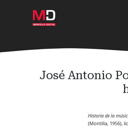
Ir
al
·
contenido
principal
José Antonio Po
Historia de la músi
(Montilla, 1956), 