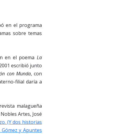
pó en el programa
gramas sobre temas
lón en el poema
La
2001 escribió junto
ción con Munda
, con
erno-filial daría a
 revista malagueña
 Nobles Artes, José
o. (Y dos historias
da Gómez y Apuntes