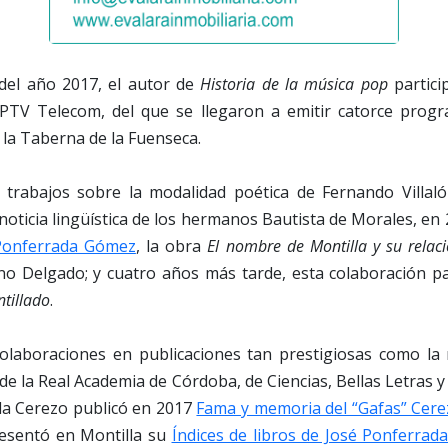
del año 2017, el autor de
Historia de la música pop
partici
 PTV Telecom, del que se llegaron a emitir catorce pro
la Taberna de la Fuenseca.
s trabajos sobre la modalidad poética de Fernando Villa
 noticia lingüística de los hermanos Bautista de Morales, en 
Ponferrada Gómez
, la obra
El nombre de Montilla y su rela
no Delgado; y cuatro años más tarde, esta colaboración pat
ntillado
.
colaboraciones en publicaciones tan prestigiosas como la
 de la Real Academia de Córdoba, de Ciencias, Bellas Letras y
a Cerezo publicó en 2017
Fama y memoria del “Gafas” Cerez
esentó en Montilla su
Índices de libros de José Ponferra