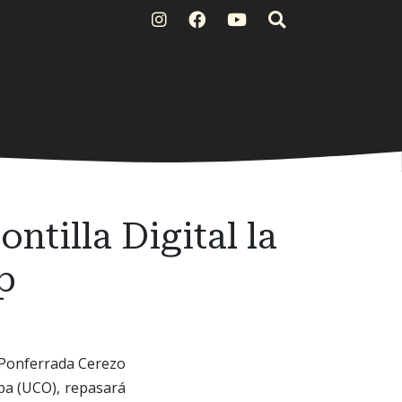
tilla Digital la
p
o Ponferrada Cerezo
oba (UCO), repasará