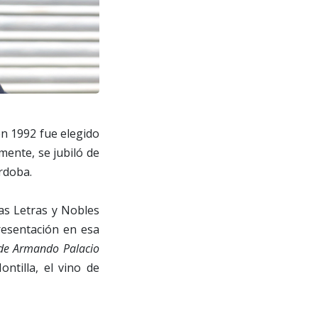
en 1992 fue elegido
emente, se jubiló de
rdoba.
as Letras y Nobles
resentación en esa
s de Armando Palacio
ntilla, el vino de