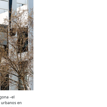
agona –el
s urbanos en