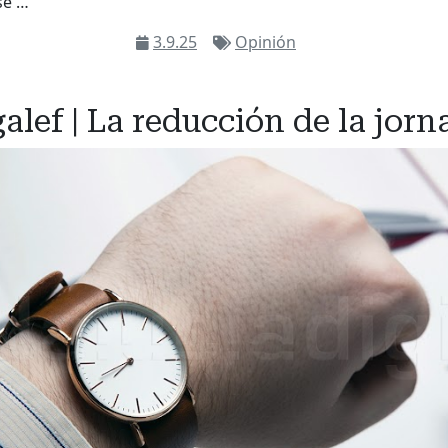
se …
3.9.25
Opinión
alef | La reducción de la jorn