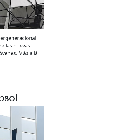
ntergeneracional.
de las nuevas
óvenes. Más allá
psol