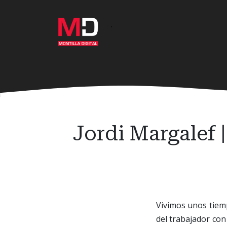
Ir
al
·
contenido
principal
Jordi Margalef |
Vivimos unos tiemp
del trabajador con