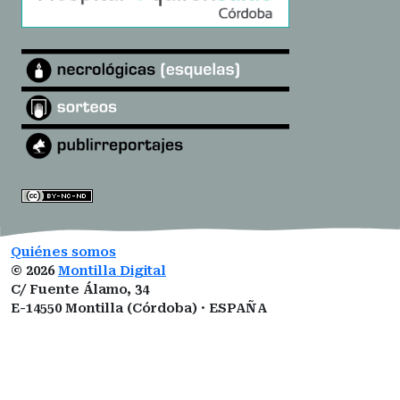
Quiénes somos
©
2026
Montilla Digital
C/ Fuente Álamo, 34
E-14550 Montilla (Córdoba) · ESPAÑA
montilladigital@gmail.com
ISSN:
3101-0377
ROMDA:
VZ1I5LUCNM
Designed by
Open Themes
&
Nahuatl.mx
.