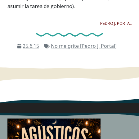
asumir la tarea de gobierno).
PEDRO J. PORTAL
25.6.15
No me grite [Pedro J. Portal]