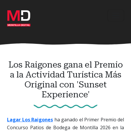
Ir
al
contenido
principal
Los Raigones gana el Premio
a la Actividad Turística Más
Original con 'Sunset
Experience'
Lagar Los Raigones
ha ganado el Primer Premio del
Concurso Patios de Bodega de Montilla 2026 en la