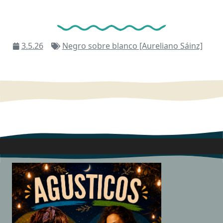
3.5.26
Negro sobre blanco [Aureliano Sáinz]