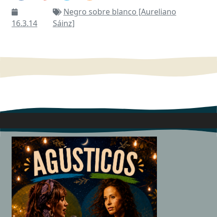
Negro sobre blanco [Aureliano
16.3.14
Sáinz]