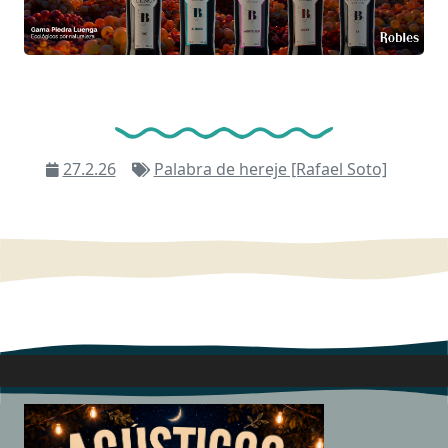
27.2.26
Palabra de hereje [Rafael Soto]