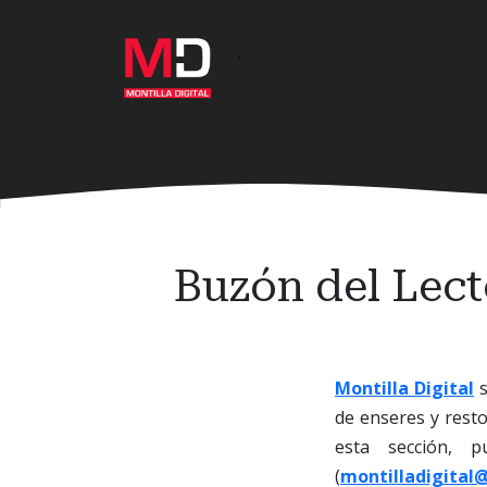
Ir
al
·
contenido
principal
Buzón del Lect
Montilla Digital
s
de enseres y resto
esta sección, 
(
montilladigital