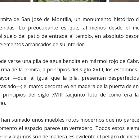
rmita de San José de Montilla, un monumento histórico del
enidas. Lo preocupante es que, al menos desde el me
l suelo del patio de entrada al templo, en absoluto deso
 elementos arrancados de su interior.
de verse una pila de agua bendita en mármol rojo de Cabr
orma de la ermita, a principios del siglo XVIII; los escalone
mayor —que, al igual que la pila, presentan desperfect
raslado—; el marco decorativo en madera de la puerta de entr
principios del siglo XVIII (adjunto foto de cómo era l
a).
e han sumado unos muebles rotos modernos que no parecen 
momento el espacio parece un vertedero. Todos estos eleme
rie y algunos son de madera. Es evidente el peligro de incen