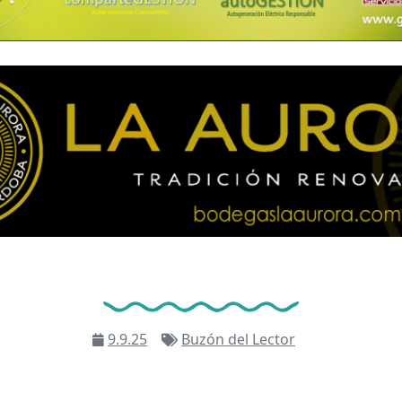
9.9.25
Buzón del Lector