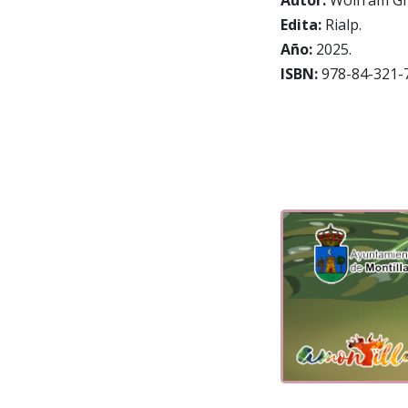
Edita:
Rialp.
Año:
2025.
ISBN:
978-84-321-7