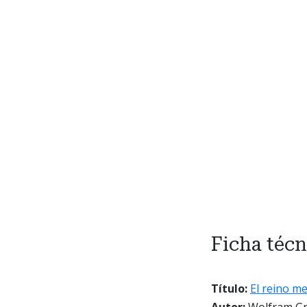
Ficha técn
Título:
El reino me
Autor:
Wolfram Gra