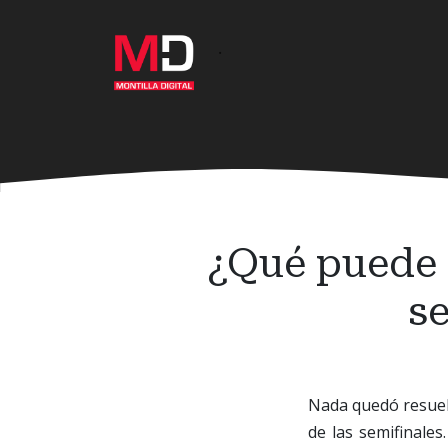
Ir
al
·
contenido
principal
¿Qué puede p
s
Nada quedó resuelt
de las semifinales