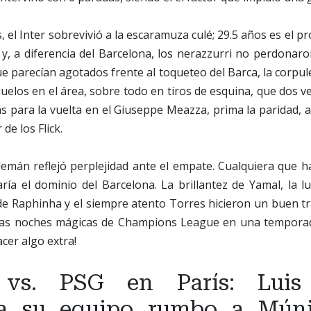
, el Inter sobrevivió a la escaramuza culé; 29.5 años es el p
 y, a diferencia del Barcelona, los nerazzurri no perdonar
ue parecían agotados frente al toqueteo del Barca, la corpul
duelos en el área, sobre todo en tiros de esquina, que dos 
as para la vuelta en el Giuseppe Meazza, prima la paridad
de los Flick.
lemán reflejó perplejidad ante el empate. Cualquiera que 
ría el dominio del Barcelona. La brillantez de Yamal, la lu
e Raphinha y el siempre atento Torres hicieron un buen tr
las noches mágicas de Champions League en una temporad
cer algo extra!
 vs. PSG en París: Luis
a su equipo rumbo a Múni