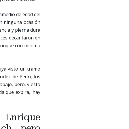
romedio de edad del
on ninguna ocasión
encia y pierna dura
veces decantaron en
, aunque con mínimo
haya visto un tramo
cidez de Pedri, los
abajo, pero, y esto
a que expira, ¡hay
 Enrique
ch, pero