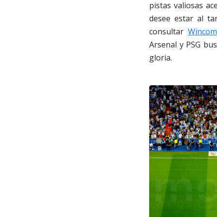
pistas valiosas a
desee estar al ta
consultar
Wincom
Arsenal y PSG busc
gloria.