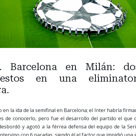
s. Barcelona en Milán: dos
uestos en una eliminato
a.
o en la ida de la semifinal en Barcelona; el Inter habría fir
s de conocerlo, pero fue el desarrollo del partido el que 
desbordó y agotó a la férrea defensa del equipo de la Seri
tervino con 6 paradas, siendo él el factor que impidió una g