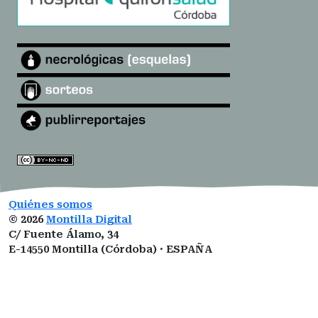
Quiénes somos
©
2026
Montilla Digital
C/ Fuente Álamo, 34
E-14550 Montilla (Córdoba) · ESPAÑA
montilladigital@gmail.com
ISSN:
3101-0377
ROMDA:
VZ1I5LUCNM