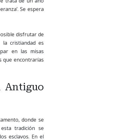
se trata de un año
peranza’. Se espera
osible disfrutar de
 la cristiandad es
cipar en las misas
s que encontrarías
 Antiguo
stamento, donde se
esta tradición se
os esclavos. En el