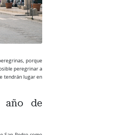
peregrinas, porque
posible peregrinar a
ue tendrán lugar en
 año de
 de San Pedro como