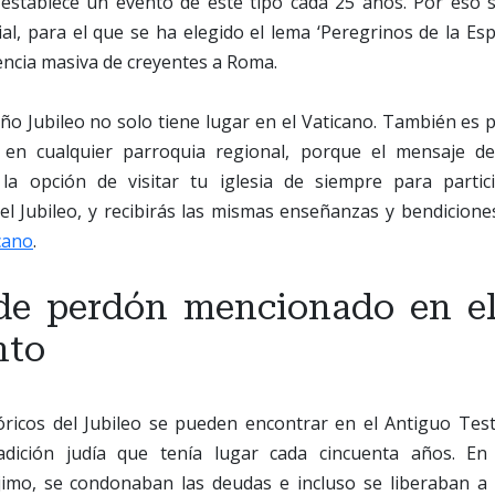
ca establece un evento de este tipo cada 25 años. Por eso 
al, para el que se ha elegido el lema ‘Peregrinos de la Es
encia masiva de creyentes a Roma.
o Jubileo no solo tiene lugar en el Vaticano. También es p
 en cualquier parroquia regional, porque el mensaje de
 la opción de visitar tu iglesia de siempre para parti
l Jubileo, y recibirás las mismas enseñanzas y bendicione
cano
.
de perdón mencionado en el
nto
óricos del Jubileo se pueden encontrar en el Antiguo Te
dición judía que tenía lugar cada cincuenta años. En 
imo, se condonaban las deudas e incluso se liberaban a l