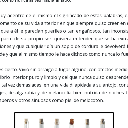
, como nunca antes había amado.
uy adentro de él mismo el significado de estas palabras, e
momento de su vida anterior en que siempre quiso creer en 
ue a él le parecían pueriles o tan engañosos, tan inconsis
parte de su propio ser, quisiera entender que se ha ext
iones y que cualquier día un soplo de cordura le devolverá
unde y que al mismo tiempo le hace dichoso como nunca lo fue
es cierto. Vivió sin arraigo a lugar alguno, con afectos medid
ibrio interior puro y limpio y del que nunca quiso despren
tal vez demasiadas, en una vida dilapidada a su antojo, con
ajes, de algarabía y de melancolía bien nutrida de noches 
speros y otros sinuosos como piel de melocotón.