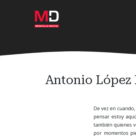
Ir
al
·
contenido
principal
Antonio López H
De vez en cuando, 
pensar estoy aquí
también quienes v
por momentos pien