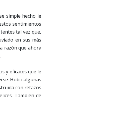
se simple hecho le
estos sentimientos
tentes tal vez que,
raviado en sus más
 la razón que ahora
.
os y eficaces que le
derse. Hubo algunas
struida con retazos
felices. También de