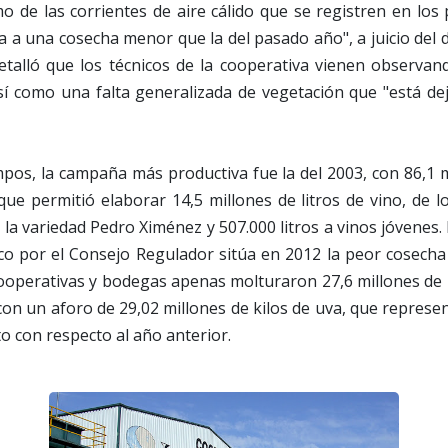
o de las corrientes de aire cálido que se registren en lo
a a una cosecha menor que la del pasado año", a juicio del 
etalló que los técnicos de la cooperativa vienen observan
í como una falta generalizada de vegetación que "está de
mpos, la campaña más productiva fue la del 2003, con 86,1 m
ue permitió elaborar 14,5 millones de litros de vino, de l
la variedad Pedro Ximénez y 507.000 litros a vinos jóvenes.
co por el Consejo Regulador sitúa en 2012 la peor cosecha 
operativas y bodegas apenas molturaron 27,6 millones de k
con un aforo de 29,02 millones de kilos de uva, que repres
to con respecto al año anterior.