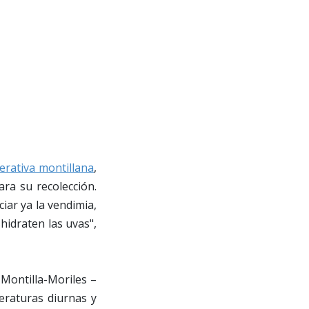
erativa montillana
,
ra su recolección.
iar ya la vendimia,
hidraten las uvas",
Montilla-Moriles –
eraturas diurnas y