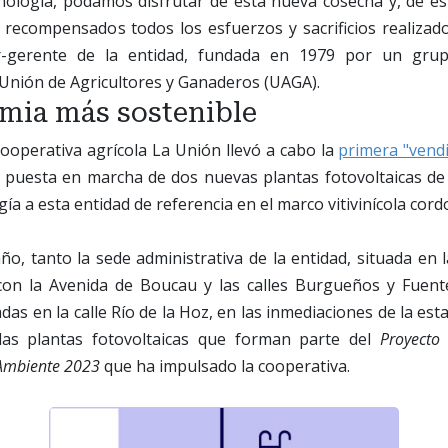
nología, podamos disfrutar de esta nueva cosecha y, de e
 recompensados todos los esfuerzos y sacrificios realizado
or-gerente de la entidad, fundada en 1979 por un grup
 Unión de Agricultores y Ganaderos (UAGA).
mia más sostenible
cooperativa agrícola La Unión llevó a cabo la
primera "vendi
la puesta en marcha de dos nuevas plantas fotovoltaicas 
ía a esta entidad de referencia en el marco vitivinícola cord
o, tanto la sede administrativa de la entidad, situada en l
 con la Avenida de Boucau y las calles Burgueños y Fuen
das en la calle Río de la Hoz, en las inmediaciones de la esta
as plantas fotovoltaicas que forman parte del
Proyecto 
Ambiente 2023
que ha impulsado la cooperativa.