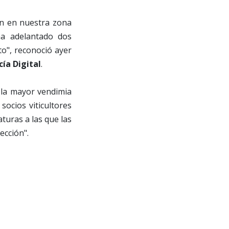
en en nuestra zona
ha adelantado dos
o", reconoció ayer
ía Digital
.
 la mayor vendimia
socios viticultores
aturas a las que las
ección".