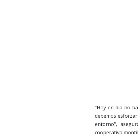
"Hoy en día no bas
debemos esforzarn
entorno", asegur
cooperativa montill