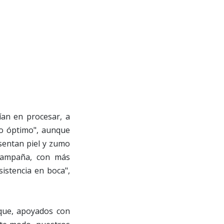
ían en procesar, a
to óptimo", aunque
sentan piel y zumo
campaña, con más
istencia en boca",
que, apoyados con