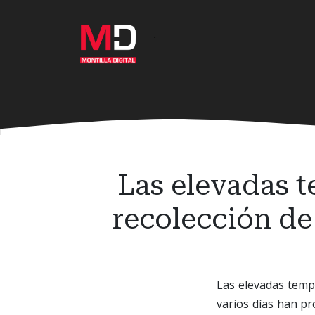
Ir
al
·
contenido
principal
Las elevadas 
recolección de
Las elevadas temp
varios días han pr