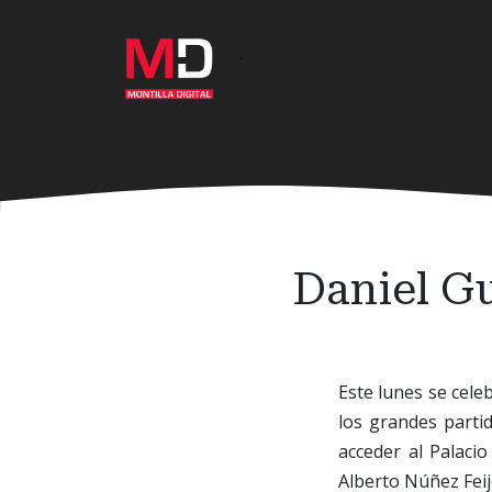
Ir
al
·
contenido
principal
Daniel Gu
Este lunes se cele
los grandes parti
acceder al Palaci
Alberto Núñez Feij