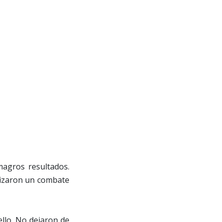
agros resultados.
nizaron un combate
ello. No dejaron de