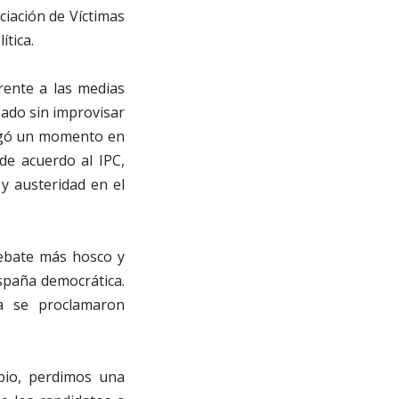
ciación de Víctimas
ítica.
rente a las medias
ado sin improvisar
egó un momento en
de acuerdo al IPC,
y austeridad en el
 debate más hosco y
España democrática.
da se proclamaron
bio, perdimos una