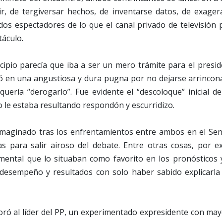
r, de tergiversar hechos, de inventarse datos, de exage
idos espectadores de lo que el canal privado de televisión 
táculo.
cipio parecía que iba a ser un mero trámite para el presid
ió en una angustiosa y dura pugna por no dejarse arrincona
quería “derogarlo”. Fue evidente el “descoloque” inicial d
 le estaba resultando respondón y escurridizo.
imaginado tras los enfrentamientos entre ambos en el Sen
as para salir airoso del debate. Entre otras cosas, por e
mental que lo situaban como favorito en los pronósticos 
 desempeño y resultados con solo haber sabido explicarla y
oró al líder del PP, un experimentado expresidente con ma