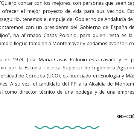
 “Quiero contar con los mejores, con personas que sean ca
ofrecer el mejor proyecto de vida para sus vecinos. Es
eguirlo, tenemos el empuje del Gobierno de Andalucía d
ontaremos con un presidente del Gobierno de España del
jóo”, ha afirmado Casas Polonio, para quien "esta es l
cambio llegue también a Montemayor y podamos avanzar, cre
a en 1979, José María Casas Polonio está casado y es p
mo por la Escuela Técnica Superior de Ingeniería Agron
iversidad de Córdoba (UCO), es licenciado en Enología y Má
les. A su vez, el candidato del PP a la Alcaldía de Montem
al como director técnico de una bodega y de una empres
REDACCIÓ