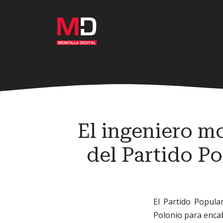
Ir
al
·
contenido
principal
El ingeniero mo
del Partido P
El Partido Popula
Polonio para encab