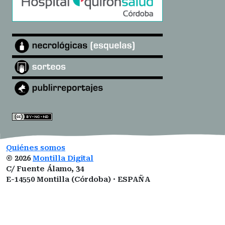
Quiénes somos
©
2026
Montilla Digital
C/ Fuente Álamo, 34
E-14550 Montilla (Córdoba) · ESPAÑA
montilladigital@gmail.com
ISSN:
3101-0377
ROMDA:
VZ1I5LUCNM