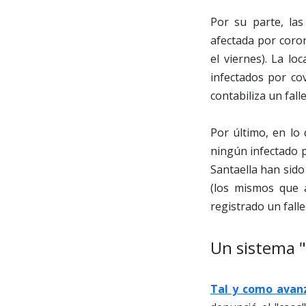
Por su parte, la
afectada por coron
el viernes). La lo
infectados por co
contabiliza un falle
Por último, en lo
ningún infectado p
Santaella han sid
(los mismos que 
registrado un fall
Un sistema "
Tal y como avanz