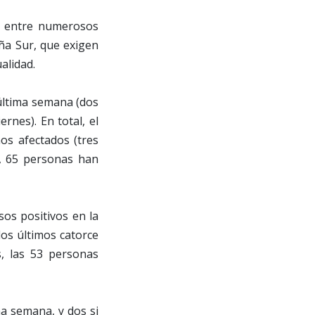
o entre numerosos
iña Sur, que exigen
alidad.
 última semana (dos
rnes). En total, el
os afectados (tres
a, 65 personas han
sos positivos en la
los últimos catorce
s, las 53 personas
ma semana, y dos si