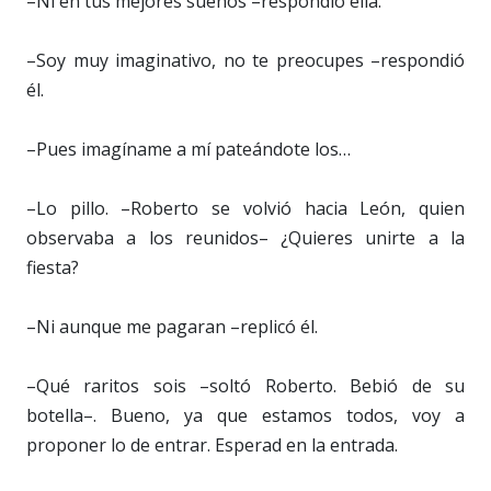
–Ni en tus mejores sueños –respondió ella.
–Soy muy imaginativo, no te preocupes –respondió
él.
–Pues imagíname a mí pateándote los…
–Lo pillo. –Roberto se volvió hacia León, quien
observaba a los reunidos– ¿Quieres unirte a la
fiesta?
–Ni aunque me pagaran –replicó él.
–Qué raritos sois –soltó Roberto. Bebió de su
botella–. Bueno, ya que estamos todos, voy a
proponer lo de entrar. Esperad en la entrada.