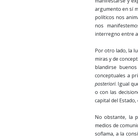
manifestarse y ex
argumento en sí mis
políticos nos anim
nos manifestemos
interregno entre a
Por otro lado, la 
miras y de concept
blandirse buenos
conceptuales a pr
posteriori
. Igual q
o con las decisio
capital del Estado,
No obstante, la 
medios de comunicac
soflama, a la cons