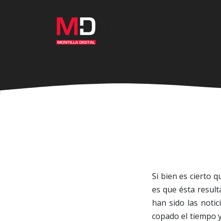
Ir
al
·
contenido
principal
Si bien es cierto 
es que ésta result
han sido las notic
copado el tiempo y