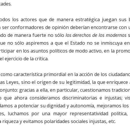
tades.
todos los actores que de manera estratégica juegan sus 
 a ser conformadores de opinión deberían encontrarse con 
zado de manera fuerte no sólo
los derechos de los modernos
s
 que no sólo aspiremos a que el Estado no se inmiscuya e
rticipar en los asuntos políticos de modo activo, en la promo
 ejercicio de la crítica.
a como característica primordial en la acción de los ciudadan
as Leyes, sino el origen de su legitimidad, la que enriquece
conjunto: gracias a ella, en particular, cuestionamos tradici
o que ahora consideramos discriminatorias e injustas; vi
amos a potenciar su dignidad y autonomía, mejoramos los
es, luchamos por una mayor representatividad política
a riqueza y evitamos polaridades sociales injustas, etc.