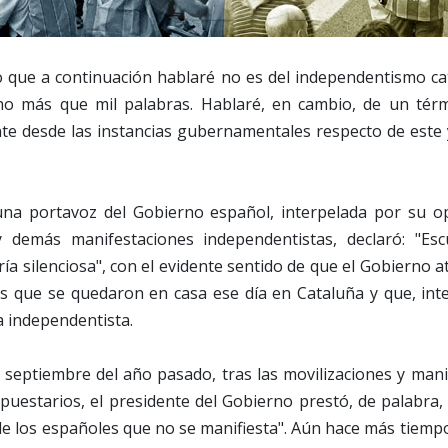
o que a continuación hablaré no es del independentismo cat
o más que mil palabras. Hablaré, en cambio, de un tér
te desde las instancias gubernamentales respecto de este y
una portavoz del Gobierno español, interpelada por su o
demás manifestaciones independentistas, declaró: "Es
ía silenciosa", con el evidente sentido de que el Gobierno a
os que se quedaron en casa ese día en Cataluña y que, int
sa independentista.
 septiembre del año pasado, tras las movilizaciones y mani
puestarios, el presidente del Gobierno prestó, de palabra
e los españoles que no se manifiesta". Aún hace más tiempo