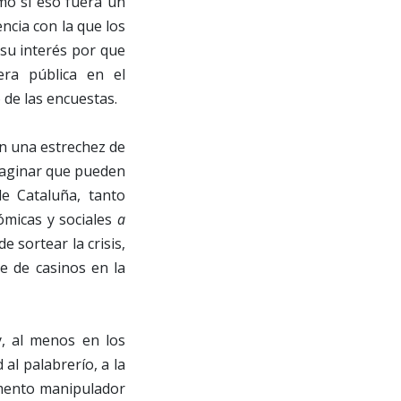
mo si eso fuera un
encia con la que los
 su interés por que
era pública en el
 de las encuestas.
on una estrechez de
imaginar que pueden
e Cataluña, tanto
ómicas y sociales
a
 sortear la crisis,
e de casinos en la
, al menos en los
 al palabrerío, a la
rumento manipulador