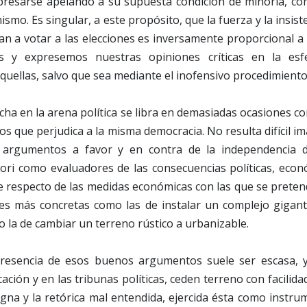
presarse apelando a su supuesta condición de minoría, co
mo. Es singular, a este propósito, que la fuerza y la insist
an a votar a las elecciones es inversamente proporcional a
 y expresemos nuestras opiniones críticas en la esf
quellas, salvo que sea mediante el inofensivo procedimiento
lucha en la arena política se libra en demasiadas ocasiones c
os que perjudica a la misma democracia. No resulta difícil 
 argumentos a favor y en contra de la independencia d
iori como evaluadores de las consecuencias políticas, econ
ue respecto de las medidas económicas con las que se pretende
nes más concretas como las de instalar un complejo gigant
 o la de cambiar un terreno rústico a urbanizable.
presencia de esos buenos argumentos suele ser escasa, y
ión y en las tribunas políticas, ceden terreno con facilidad
igna y la retórica mal entendida, ejercida ésta como inst