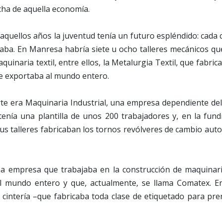
cha de aquella economía.
 aquellos años la juventud tenía un futuro espléndido: cada 
aba. En Manresa habría siete u ocho talleres mecánicos qu
quinaria textil, entre ellos, la Metalurgia Textil, que fabri
ue exportaba al mundo entero.
te era Maquinaria Industrial, una empresa dependiente del 
tenía una plantilla de unos 200 trabajadores y, en la fund
s talleres fabricaban los tornos revólveres de cambio aut
.
 empresa que trabajaba en la construcción de maquinaria
 mundo entero y que, actualmente, se llama Comatex. En l
cintería –que fabricaba toda clase de etiquetado para pren