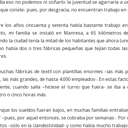
ía eso no podemos ni soñarlo: la juventud se agarraría a u
 que conste- pues, por desgracia, no encuentran trabajo en 
e los años cincuenta y setenta había bastante trabajo e
to, mi familia se instaló en Manresa, a 65 kilómetros d
ndo la ciudad tenía la mitad de los habitantes que ahora (uno
 no había dos o tres fábricas pequeñas que tejían todas l
res.
chas fábricas de textil con plantillas enormes –las más 
, las más grandes, de hasta 4.000 empleados-. En estas facto
nte, cuando salía –hiciese el turno que fuera- se iba 
ro o cinco horas más.
nque los sueldos fueran bajos, en muchas familias entraban
–pues, por aquel entonces, se cobraba por semanas-. Por c
catos –sólo en la clandestinidad- y como había mucho trabajo,