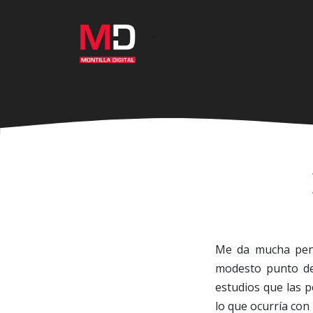
Ir
al
·
contenido
principal
Me da mucha pena
modesto punto de 
estudios que las p
lo que ocurría co