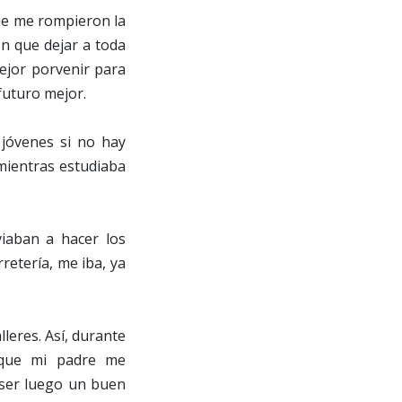
ue me rompieron la
on que dejar a toda
mejor porvenir para
 futuro mejor.
jóvenes si no hay
mientras estudiaba
iaban a hacer los
retería, me iba, ya
leres. Así, durante
 que mi padre me
 ser luego un buen