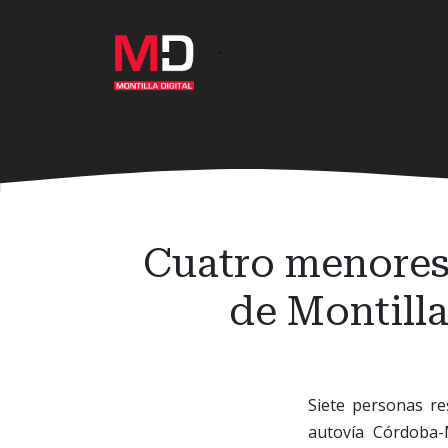
Ir
al
·
contenido
principal
Cuatro menores 
de Montilla
Siete personas re
autovía Córdoba-