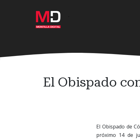
Ir
al
·
contenido
principal
El Obispado con
El Obispado de Có
próximo 14 de ju