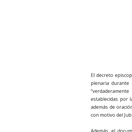
El decreto episcop
plenaria durante 
“verdaderamente 
establecidas por l
además de oración
con motivo del Jubi
Además, el docum