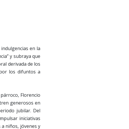
 indulgencias en la
ncia” y subraya que
ral derivada de los
or los difuntos a
 párroco, Florencio
stren generosos en
eriodo jubilar. Del
pulsar iniciativas
s a niños, jóvenes y