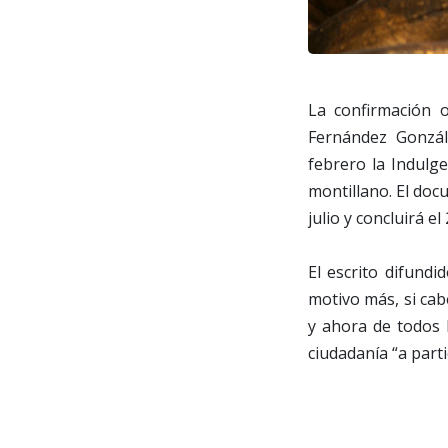
La confirmación o
Fernández Gonzál
febrero la Indulg
montillano. El do
julio y concluirá e
El escrito difund
motivo más, si cab
y ahora de todos 
ciudadanía “a part