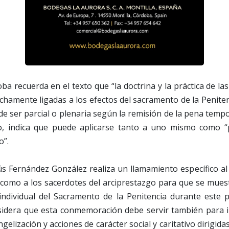
ba recuerda en el texto que “la doctrina y la práctica de las
echamente ligadas a los efectos del sacramento de la Penite
de ser parcial o plenaria según la remisión de la pena tempo
o, indica que puede aplicarse tanto a uno mismo como “p
o”.
ús Fernández González realiza un llamamiento específico al
 como a los sacerdotes del arciprestazgo para que se mue
individual del Sacramento de la Penitencia durante este p
dera que esta conmemoración debe servir también para im
gelización y acciones de carácter social y caritativo dirigida