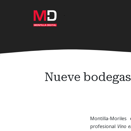
Ir
al
·
contenido
principal
Nueve bodegas 
Montilla-Morile
profesional
Vino e