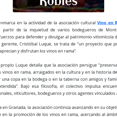
 enmarca en la actividad de la asociación cultural
Vino en
 partir de la inquietud de varios bodegueros de Monti
fuerzos para defender y divulgar al patrimonio vitivinícola 
 gerente, Cristóbal Luque, se trata de "un proyecto que pr
precian y disfrutan los vinos en rama".
propio Luque detalla que la asociación persigue "preserva
s vinos en rama, arraigados en la cultura y en la historia de
r una copa en la bodega o en la taberna con amigos y fami
endida". Bajo esa filosofía, el colectivo impulsa encuen
onales, viticultores, bodegueros y otros agentes vinculados a
a en Granada, la asociación continúa avanzando en su objet
 en la promoción de los vinos en rama, acercando al ámbi