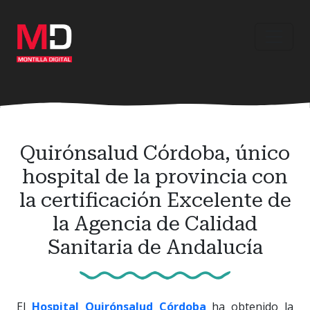
Ir
al
contenido
principal
Quirónsalud Córdoba, único
hospital de la provincia con
la certificación Excelente de
la Agencia de Calidad
Sanitaria de Andalucía
El
Hospital Quirónsalud Córdoba
ha obtenido la