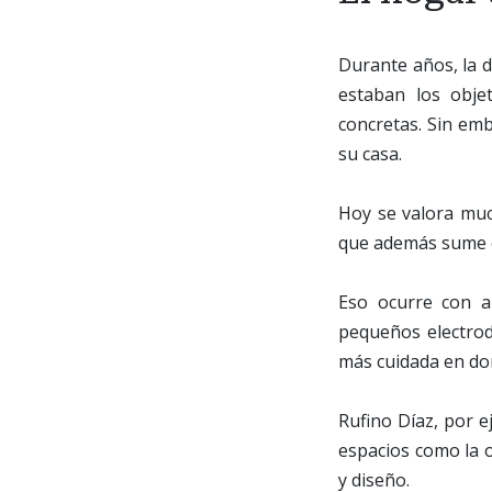
Durante años, la 
estaban los obje
concretas. Sin em
su casa.
Hoy se valora muc
que además sume es
Eso ocurre con ar
pequeños electro
más cuidada en dor
Rufino Díaz, por 
espacios como la o
y diseño.