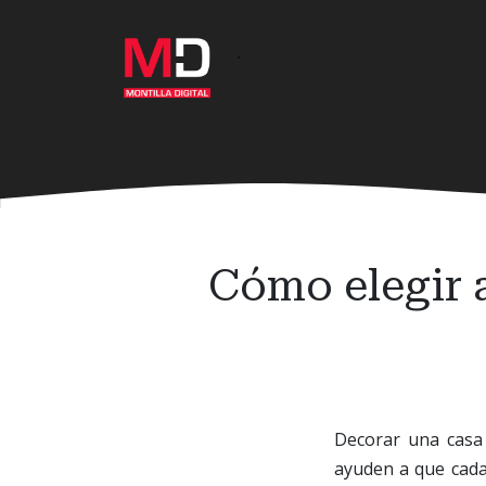
Ir
al
·
contenido
principal
Cómo elegir 
Decorar una casa 
ayuden a que cada 