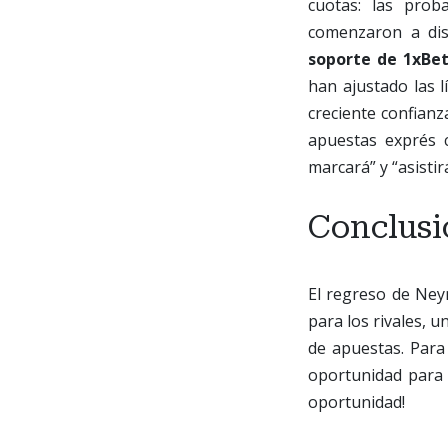
cuotas: las prob
comenzaron a dis
soporte de 1xBe
han ajustado las l
creciente confianz
apuestas exprés 
marcará” y “asistirá
Conclusi
El regreso de Ney
para los rivales, u
de apuestas. Para
oportunidad para a
oportunidad!