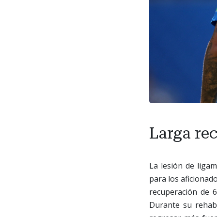
Larga re
La lesión de liga
para los aficionad
recuperación de 6 
Durante su rehabi