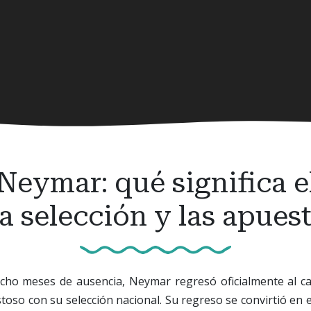
Neymar: qué significa e
 la selección y las apues
cho meses de ausencia, Neymar regresó oficialmente al c
toso con su selección nacional. Su regreso se convirtió en e