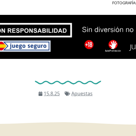
FOTOGRAFÍA
15.8.25
Apuestas