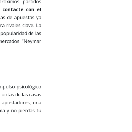
próximos partidos
 contacte con el
sas de apuestas ya
a rivales clave. La
 popularidad de las
 mercados “Neymar
mpulso psicológico
 cuotas de las casas
s apostadores, una
rma y no pierdas tu