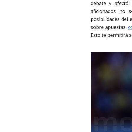
debate y afectó 
aficionados no s
posibilidades del
sobre apuestas,
c
Esto te permitirá 