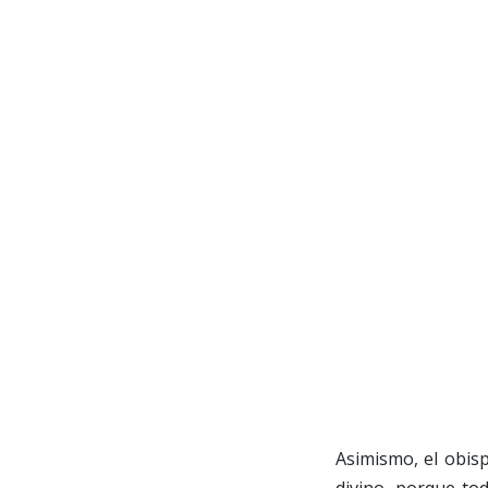
Asimismo, el obis
divino, porque to