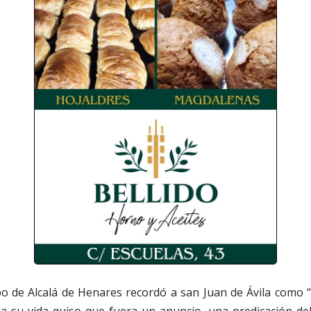
po de Alcalá de Henares recordó a san Juan de Ávila como “
da su vida quiso que fuera un anuncio, una predicación del