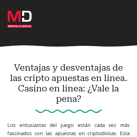
Ir
al
contenido
principal
Ventajas y desventajas de
las cripto apuestas en línea.
Casino en línea: ¿Vale la
pena?
Los entusiastas del juego están cada vez más
fascinados con las apuestas en criptodivisas. Esta