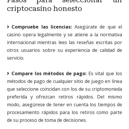
criptocasino honesto
Compruebe las licencias:
Asegúrate de que el
casino opera legalmente y se atiene a la normativa
internacional mientras lees las reseñas escritas por
otros usuarios sobre su experiencia de calidad de
servicio.
Compare los métodos de pago:
Es vital que los
métodos de pago de cualquier sitio de juego en línea
que seleccione coincidan con los de su criptomoneda
preferida y ofrezcan retiros rápidos. Del mismo
modo, asegúrese de tener en cuenta los tiempos de
procesamiento rápidos para los retiros como parte
de su proceso de toma de decisiones.