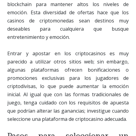
blockchain para mantener altos los niveles de
emoción. Esta diversidad de ofertas hace que los
casinos de criptomonedas sean destinos muy
deseables para cualquiera que busque
entretenimiento y emoción.
Entrar y apostar en los criptocasinos es muy
parecido a utilizar otros sitios web; sin embargo,
algunas plataformas ofrecen bonificaciones o
promociones exclusivas para los jugadores de
criptodivisas, lo que puede aumentar la emoción
inicial. Al igual que con las formas tradicionales de
juego, tenga cuidado con los requisitos de apuesta
que podrían alterar las ganancias; investigue cuando
seleccione una plataforma de criptocasino adecuada.
Pasos para seleccionar un