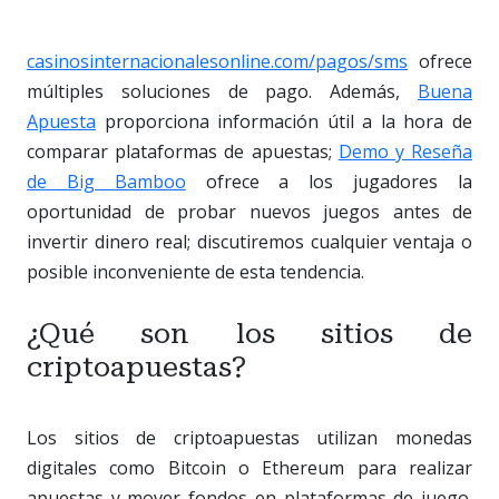
casinosinternacionalesonline.com/pagos/sms
ofrece
múltiples soluciones de pago. Además,
Buena
Apuesta
proporciona información útil a la hora de
comparar plataformas de apuestas;
Demo y Reseña
de Big Bamboo
ofrece a los jugadores la
oportunidad de probar nuevos juegos antes de
invertir dinero real; discutiremos cualquier ventaja o
posible inconveniente de esta tendencia.
¿Qué son los sitios de
criptoapuestas?
Los sitios de criptoapuestas utilizan monedas
digitales como Bitcoin o Ethereum para realizar
apuestas y mover fondos en plataformas de juego.