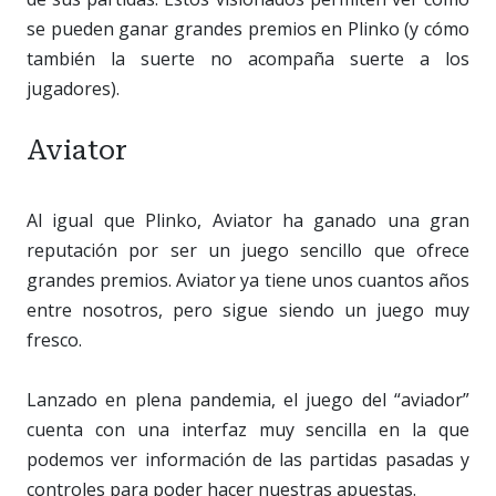
se pueden ganar grandes premios en Plinko (y cómo
también la suerte no acompaña suerte a los
jugadores).
Aviator
Al igual que Plinko, Aviator ha ganado una gran
reputación por ser un juego sencillo que ofrece
grandes premios. Aviator ya tiene unos cuantos años
entre nosotros, pero sigue siendo un juego muy
fresco.
Lanzado en plena pandemia, el juego del “aviador”
cuenta con una interfaz muy sencilla en la que
podemos ver información de las partidas pasadas y
controles para poder hacer nuestras apuestas.