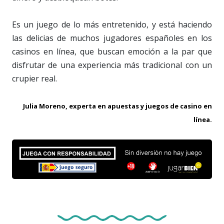
Es un juego de lo más entretenido, y está haciendo
las delicias de muchos jugadores españoles en los
casinos en línea, que buscan emoción a la par que
disfrutar de una experiencia más tradicional con un
crupier real.
Julia Moreno, experta en apuestas y juegos de casino en
línea.