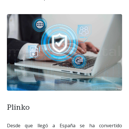
Plinko
Desde que llegó a España se ha convertido