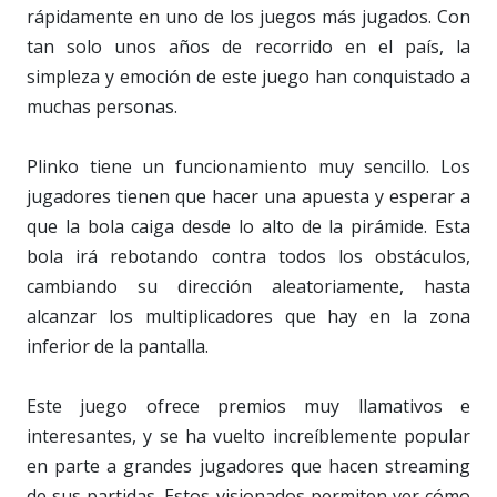
rápidamente en uno de los juegos más jugados. Con
tan solo unos años de recorrido en el país, la
simpleza y emoción de este juego han conquistado a
muchas personas.
Plinko tiene un funcionamiento muy sencillo. Los
jugadores tienen que hacer una apuesta y esperar a
que la bola caiga desde lo alto de la pirámide. Esta
bola irá rebotando contra todos los obstáculos,
cambiando su dirección aleatoriamente, hasta
alcanzar los multiplicadores que hay en la zona
inferior de la pantalla.
Este juego ofrece premios muy llamativos e
interesantes, y se ha vuelto increíblemente popular
en parte a grandes jugadores que hacen streaming
de sus partidas. Estos visionados permiten ver cómo