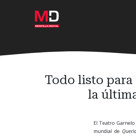
Ir
al
·
contenido
principal
Todo listo para
la últim
El Teatro Garnelo 
mundial de
Queri