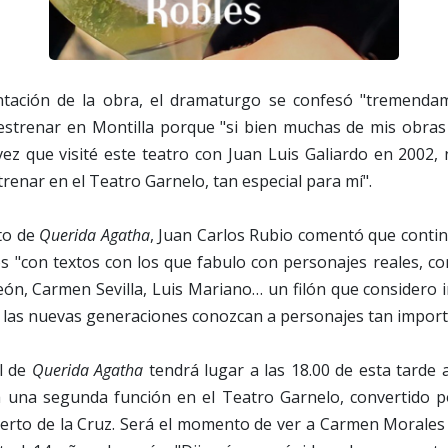
ntación de la obra, el dramaturgo se confesó "tremendam
strenar en Montilla porque "si bien muchas de mis obras 
ez que visité este teatro con Juan Luis Galiardo en 2002,
renar en el Teatro Garnelo, tan especial para mí".
to de
Querida Agatha
, Juan Carlos Rubio comentó que contin
os "con textos con los que fabulo con personajes reales, c
eón, Carmen Sevilla, Luis Mariano… un filón que considero 
 las nuevas generaciones conozcan a personajes tan import
l de
Querida Agatha
tendrá lugar a las 18.00 de esta tarde 
á una segunda función en el Teatro Garnelo, convertido p
erto de la Cruz. Será el momento de ver a Carmen Morales 