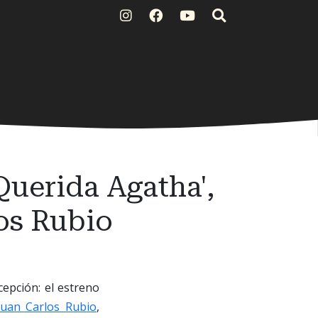
Querida Agatha',
los Rubio
cepción: el estreno
Juan Carlos Rubio
,