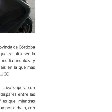
rovincia de Córdoba
ue resulta ser la
a media andaluza y
país en la que más
 AUGC.
lictivo supera con
 dispares entre las
 Y es que, mientras
muy por debajo, con