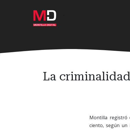
Ir
al
·
contenido
principal
La criminalida
Montilla registró
ciento, según un 