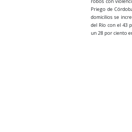
robos con violenci
Priego de Córdoba
domicilios se inc
del Río con el 43 
un 28 por ciento e