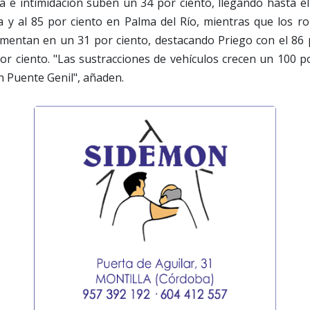
a e intimidación suben un 34 por ciento, llegando hasta e
 y al 85 por ciento en Palma del Río, mientras que los r
rementan en un 31 por ciento, destacando Priego con el 86 
por ciento. "Las sustracciones de vehículos crecen un 100 p
n Puente Genil", añaden.