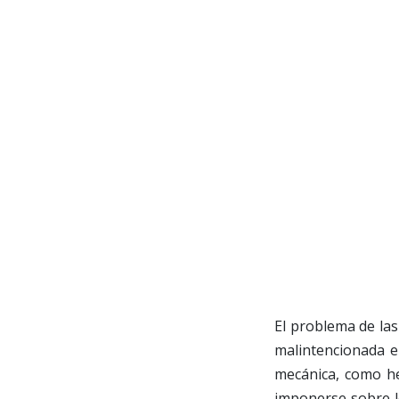
El problema de la
malintencionada e
mecánica, como h
imponerse sobre l