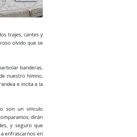
os trajes, cantes y
roso olvido que se
narbolar banderas,
 de nuestro himno,
randea e incita a la
lo son un vínculo
i comparamos, dirán
des, y seguro que
 a enfrascarnos en