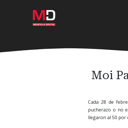
Ir
al
·
contenido
principal
Moi Pa
Cada 28 de febre
pucherazo o no en
llegaron al 50 por