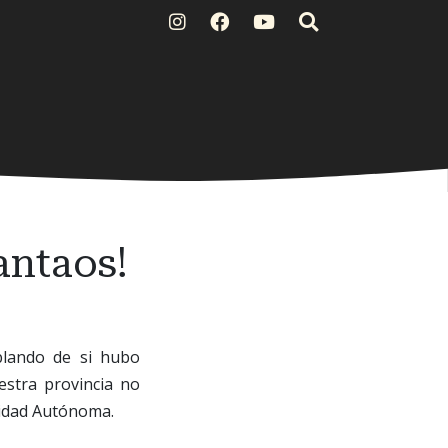
antaos!
blando de si hubo
estra provincia no
nidad Autónoma.