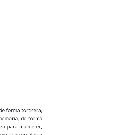
e forma torticera,
 memoria, de forma
za para malmeter,
mo tú y con el que