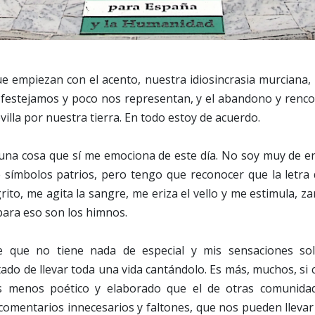
 empiezan con el acento, nuestra idiosincrasia murciana, l
e festejamos y poco nos representan, y el abandono y renco
villa por nuestra tierra. En todo estoy de acuerdo.
una cosa que sí me emociona de este día. No soy muy de e
 símbolos patrios, pero tengo que reconocer que la letra
ito, me agita la sangre, me eriza el vello y me estimula, za
 para eso son los himnos.
e que no tiene nada de especial y mis sensaciones so
tado de llevar toda una vida cantándolo. Es más, muchos, s
s menos poético y elaborado que el de otras comunida
comentarios innecesarios y faltones, que nos pueden llevar