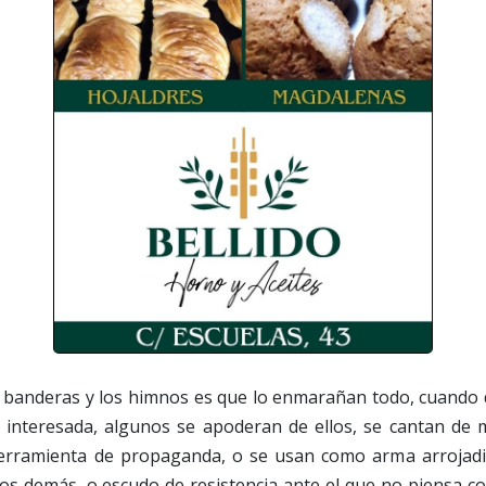
s banderas y los himnos es que lo enmarañan todo, cuando d
 interesada, algunos se apoderan de ellos, se cantan de
erramienta de propaganda, o se usan como arma arrojadi
os demás, o escudo de resistencia ante el que no piensa co