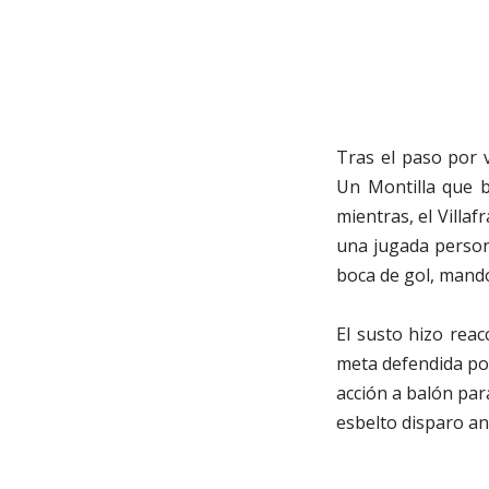
Tras el paso por 
Un Montilla que b
mientras, el Villa
una jugada person
boca de gol, mandó
El susto hizo reac
meta defendida por
acción a balón para
esbelto disparo ant