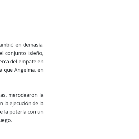
cambió en demasía.
l conjunto isleño,
cerca del empate en
ea que Angelma, en
ivas, merodearon la
 la ejecución de la
de la potería con un
juego.