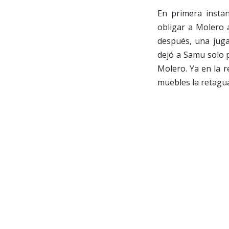
En primera instan
obligar a Molero a
después, una juga
dejó a Samu solo p
Molero. Ya en la r
muebles la retagua