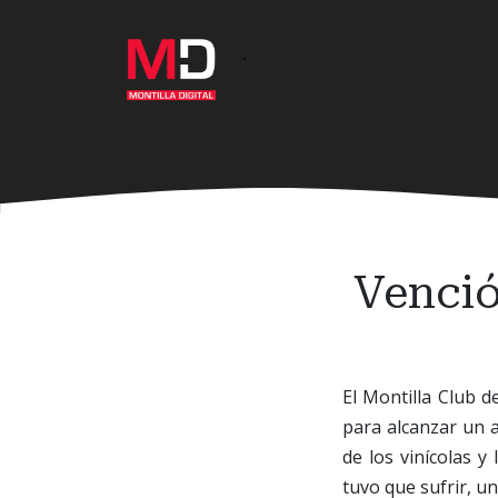
Ir
al
·
contenido
principal
Venció
El Montilla Club 
para alcanzar un a
de los vinícolas y
tuvo que sufrir, u