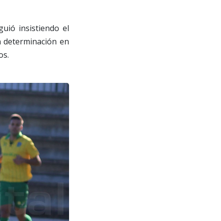
uió insistiendo el
in determinación en
os.