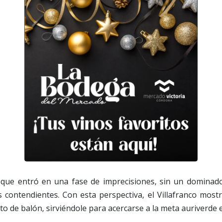
hoque entró en una fase de imprecisiones, sin un dominado
 contendientes. Con esta perspectiva, el Villafranco mos
ato de balón, sirviéndole para acercarse a la meta auriverde 