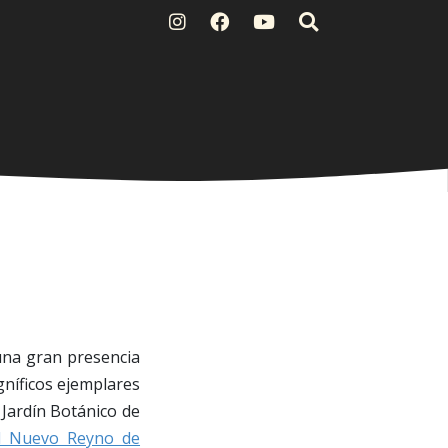
 una gran presencia
gníficos ejemplares
l Jardín Botánico de
del Nuevo Reyno de