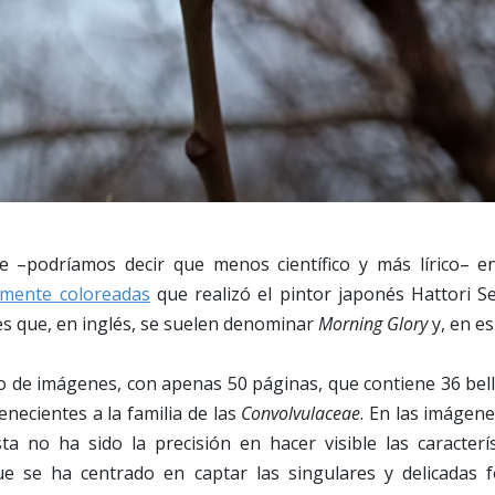
te –podríamos decir que menos científico y más lírico– 
amente coloreadas
que realizó el pintor japonés Hattori Se
res que, en inglés, se suelen denominar
Morning Glory
y, en e
ro de imágenes, con apenas 50 páginas, que contiene 36 bell
enecientes a la familia de las
Convolvulaceae
. En las imágene
sta no ha sido la precisión en hacer visible las caracterís
ue se ha centrado en captar las singulares y delicadas