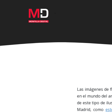
Ir
al
·
contenido
principal
Las imágenes de fl
en el mundo del ar
de este tipo de ilu
Madrid, como
est