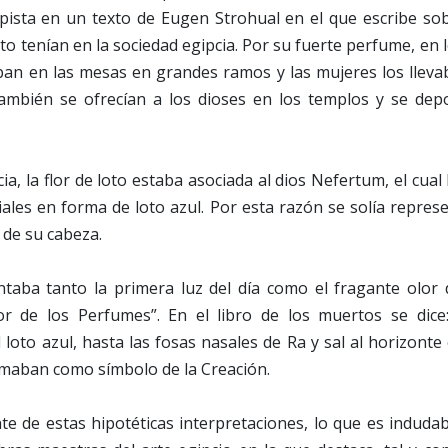
pista en un texto de Eugen Strohual en el que escribe sob
oto tenían en la sociedad egipcia. Por su fuerte perfume, en
ban en las mesas en grandes ramos y las mujeres los llevab
también se ofrecían a los dioses en los templos y se dep
cia, la flor de loto estaba asociada al dios Nefertum, el cu
ales en forma de loto azul. Por esta razón se solía repre
 de su cabeza.
ntaba tanto la primera luz del día como el fragante olor d
or de los Perfumes”. En el libro de los muertos se dice
loto azul, hasta las fosas nasales de Ra y sal al horizonte c
amaban como símbolo de la Creación.
e de estas hipotéticas interpretaciones, lo que es induda