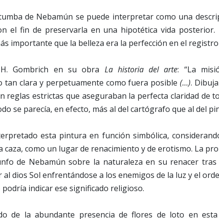
 tumba de Nebamún se puede interpretar como una descripc
on el fin de preservarla en una hipotética vida posterior.
ás importante que la belleza era la perfección en el registro 
 H. Gombrich en su obra
La historia del arte
: “La misi
o tan clara y perpetuamente como fuera posible
(…)
. Dibuj
 reglas estrictas que aseguraban la perfecta claridad de 
do se parecía, en efecto, más al del cartógrafo que al del pin
erpretado esta pintura en función simbólica, considerand
la caza, como un lugar de renacimiento y de erotismo. La pro
iunfo de Nebamún sobre la naturaleza en su renacer tras 
 al dios Sol enfrentándose a los enemigos de la luz y el ord
podría indicar ese significado religioso.
cado de la abundante presencia de flores de loto en es