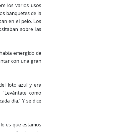
re los varios usos
 los banquetes de la
an en el pelo. Los
ositaban sobre las
al había emergido de
sentar con una gran
el loto azul y era
: “Levántate como
ada día.” Y se dice
ble es que estamos