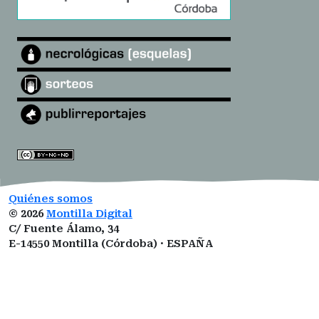
Quiénes somos
©
2026
Montilla Digital
C/ Fuente Álamo, 34
E-14550 Montilla (Córdoba) · ESPAÑA
montilladigital@gmail.com
ISSN:
3101-0377
ROMDA:
VZ1I5LUCNM
Designed by
Open Themes
&
Nahuatl.mx
.