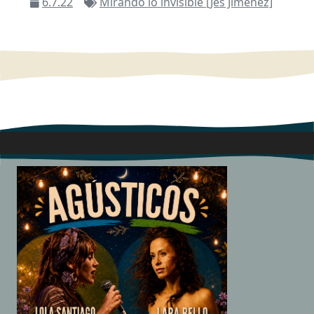
6.7.22
Mirando lo invisible [Jes Jiménez]