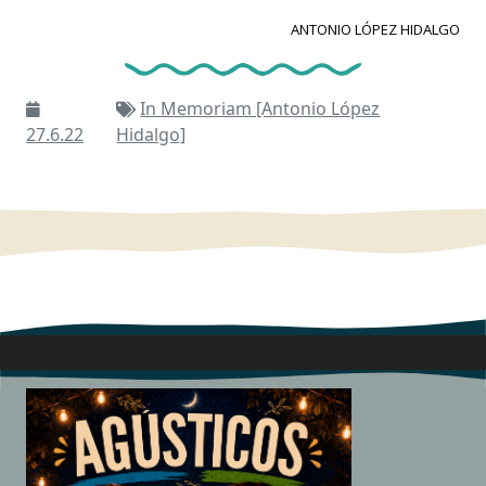
ANTONIO LÓPEZ HIDALGO
In Memoriam [Antonio López
27.6.22
Hidalgo]