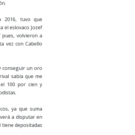
ón.
o 2016, tuvo que
a el eslovaco Jozef
í pues, volvieron a
sta vez con Cabello
y conseguir un oro
rival sabía que me
 el 100 por cien y
odistas.
picos, ya que suma
verá a disputar en
l tiene depositadas