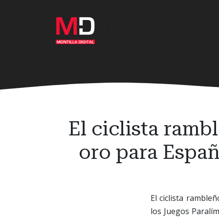
Ir
al
·
contenido
principal
El ciclista ram
oro para Españ
El ciclista ramble
los Juegos Paralím