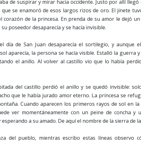
aba de suspirar y mirar hacia occidente. Justo por allí llegó
 que se enamoró de esos largos rizos de oro. El jinete tuv
el corazón de la princesa. En prenda de su amor le dejó un
 su poseedor desaparecía y se hacía invisible.
l día de San Juan desaparecía el sortilegio, y aunque el
ol aparecía, la persona se hacía visible. Estalló la guerra y l
ando el anillo. Al volver al castillo vio que lo había perd
tada del castillo perdió el anillo y se quedó invisible: sol
hacho que le había jurado amor eterno. La princesa se refu
 montaña. Cuando aparecen los primeros rayos de sol en la
uede ver momentáneamente con un peine de concha y u
 esperando a su amado. De aquí el nombre de la sierra de l
aza del pueblo, mientras escribo estas líneas observo 