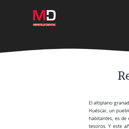
Ir
al
·
contenido
principal
R
El altiplano grana
Huéscar, un pueblo
habitantes, es de
tesoros. Y este a