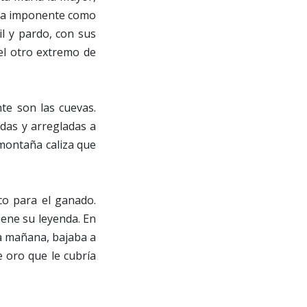
alza imponente como
l y pardo, con sus
 el otro extremo de
te son las cuevas.
adas y arregladas a
montaña caliza que
sco para el ganado.
iene su leyenda. En
da mañana, bajaba a
e oro que le cubría