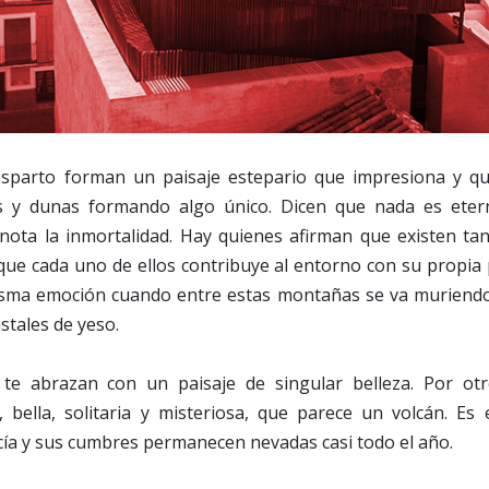
esparto forman un paisaje estepario que impresiona y q
as y dunas formando algo único. Dicen que nada es eter
 nota la inmortalidad. Hay quienes afirman que existen ta
ue cada uno de ellos contribuye al entorno con su propia 
isma emoción cuando entre estas montañas se va muriendo 
istales de yeso.
s te abrazan con un paisaje de singular belleza. Por otr
 bella, solitaria y misteriosa, que parece un volcán. Es 
cía y sus cumbres permanecen nevadas casi todo el año.