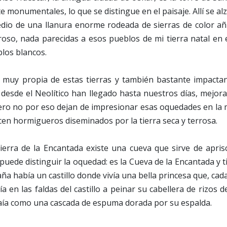
e monumentales, lo que se distingue en el paisaje. Allí se 
dio de una llanura enorme rodeada de sierras de color añi
roso, nada parecidas a esos pueblos de mi tierra natal en
blos blancos.
ca muy propia de estas tierras y también bastante impactan
desde el Neolítico han llegado hasta nuestros días, mejor
ero no por eso dejan de impresionar esas oquedades en la 
n hormigueros diseminados por la tierra seca y terrosa.
sierra de la Encantada existe una cueva que sirve de apri
uede distinguir la oquedad: es la Cueva de la Encantada y t
aña había un castillo donde vivía una bella princesa que, ca
 en las faldas del castillo a peinar su cabellera de rizos d
caía como una cascada de espuma dorada por su espalda.