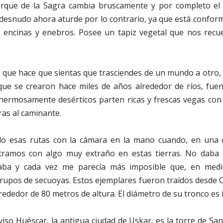
arque de la Sagra cambia bruscamente y por completo el 
desnudo ahora aturde por lo contrario, ya que está confo
 encinas y enebros. Posee un tapiz vegetal que nos recue
l que hace que sientas que trasciendes de un mundo a otro, 
que se crearon hace miles de años alrededor de ríos, fuen
hermosamente desérticos parten ricas y frescas vegas co
as al caminante.
o esas rutas con la cámara en la mano cuando, en una d
tramos con algo muy extraño en estas tierras. No daba c
ba y cada vez me parecía más imposible que, en medi
upos de secuoyas. Estos ejemplares fueron traídos desde C
lrededor de 80 metros de altura. El diámetro de su tronco es
iviso Huéscar, la antigua ciudad de Uskar, es la torre de Sa