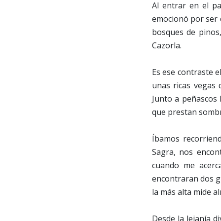
Al entrar en el p
emocionó por ser 
bosques de pinos,
Cazorla.
Es ese contraste e
unas ricas vegas 
Junto a peñascos 
que prestan sombr
Íbamos recorriend
Sagra, nos encon
cuando me acerca
encontraran dos gr
la más alta mide a
Desde la lejanía d