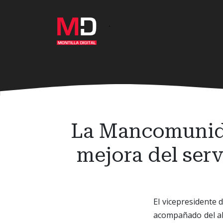
Ir
al
·
contenido
principal
La Mancomunida
mejora del ser
El vicepresidente
acompañado del al