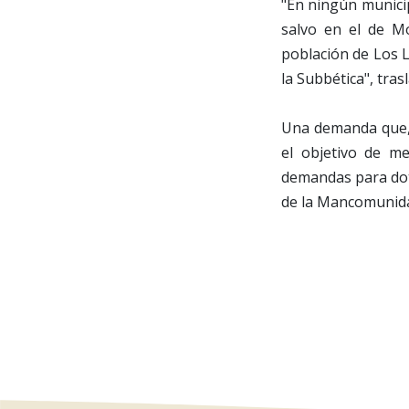
"En ningún municip
salvo en el de M
población de Los L
la Subbética", tra
Una demanda que,
el objetivo de me
demandas para dota
de la Mancomunid