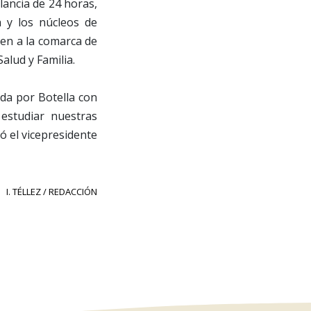
lancia de 24 horas,
 y los núcleos de
cen a la comarca de
alud y Familia.
ida por Botella con
 estudiar nuestras
ó el vicepresidente
I. TÉLLEZ / REDACCIÓN