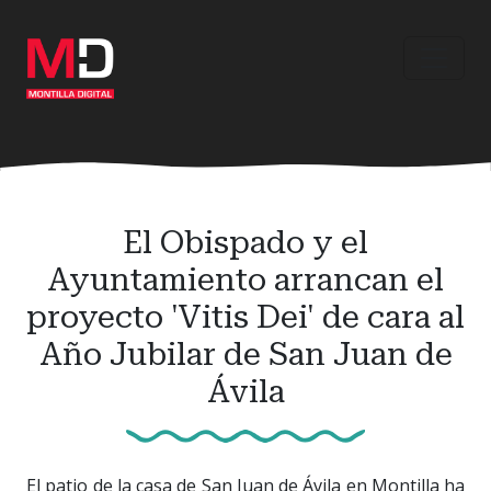
Ir
al
contenido
principal
El Obispado y el
Ayuntamiento arrancan el
proyecto 'Vitis Dei' de cara al
Año Jubilar de San Juan de
Ávila
El patio de la casa de San Juan de Ávila en Montilla ha