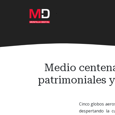
Ir
al
·
contenido
principal
Medio centenar
patrimoniales y 
Cinco globos aero
despertando la cu