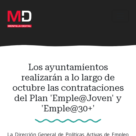
Ir
al
contenido
principal
Los ayuntamientos
realizarán a lo largo de
octubre las contrataciones
del Plan 'Emple@Joven' y
'Emple@30+'
La Dirección General de Políticas Activas de Empleo