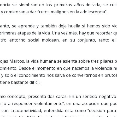
olencia se siembran en los primeros años de vida, se cult
a y comienzan a dar frutos malignos en la adolescencia”.
 tanto, se aprende y también deja huella si hemos sido vi
primeras etapas de la vida. Una vez más, hay que recordar 
ro entorno social moldean, en su conjunto, tanto el
jas Marcos, la vida humana se asienta sobre tres pilares bás
ocimiento. Desde el momento en que nacemos la violencia n
 y sólo el conocimiento nos salva de convertirnos en brutos 
tiene bastante difícil.
omo concepto, presenta dos caras. En un sentido negativ
ar o a responder violentamente”; en una acepción que podr
ia con la acometividad, entendida ésta como “decisión par