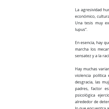
La agresividad hum
económico, cultura
Una tesis muy ex
lupus”.
En esencia, hay qu
marcha los mecan
sensatez y a la rac
Hay muchas variant
violencia polític
desgracia, las muj
padres, factor e
psicológica ejerc
alrededor de deter
lo que encuentra a