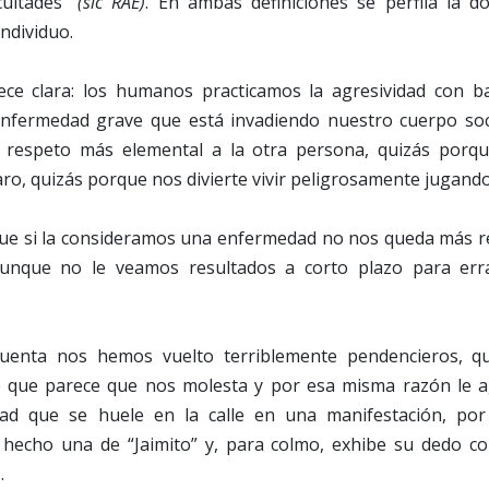
icultades”
(sic RAE)
. En ambas definiciones se perfila la do
individuo.
ce clara: los humanos practicamos la agresividad con ba
enfermedad grave que está invadiendo nuestro cuerpo soc
 respeto más elemental a la otra persona, quizás porqu
aro, quizás porque nos divierte vivir peligrosamente jugando 
que si la consideramos una enfermedad no nos queda más 
aunque no le veamos resultados a corto plazo para erra
cuenta nos hemos vuelto terriblemente pendencieros, qui
o que parece que nos molesta y por esa misma razón le 
idad que se huele en la calle en una manifestación, por
hecho una de “Jaimito” y, para colmo, exhibe su dedo c
.