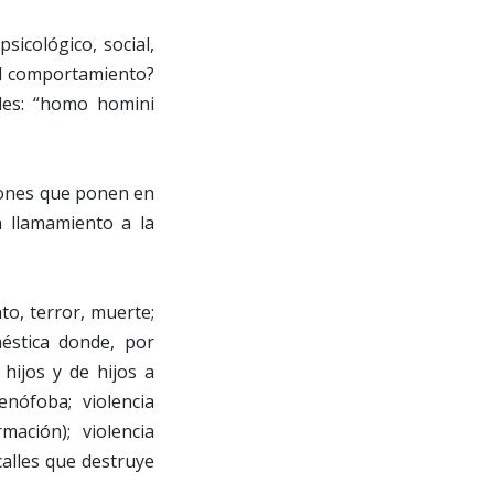
sicológico, social,
tal comportamiento?
les: “homo homini
ciones que ponen en
 llamamiento a la
to, terror, muerte;
méstica donde, por
 hijos y de hijos a
nófoba; violencia
mación); violencia
calles que destruye