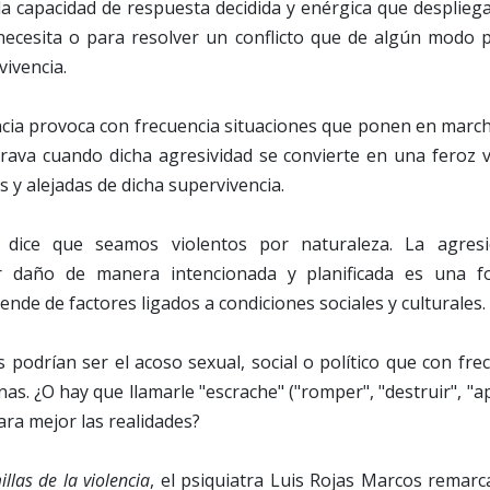
a capacidad de respuesta decidida y enérgica que desplieg
necesita o para resolver un conflicto que de algún modo 
vivencia.
cia provoca con frecuencia situaciones que ponen en marc
rava cuando dicha agresividad se convierte en una feroz v
s y alejadas de dicha supervivencia.
 dice que seamos violentos por naturaleza. La agresió
er daño de manera intencionada y planificada es una 
nde de factores ligados a condiciones sociales y culturales.
 podrían ser el acoso sexual, social o político que con fr
as. ¿O hay que llamarle "escrache" ("romper", "destruir", "a
ra mejor las realidades?
llas de la violencia
, el psiquiatra Luis Rojas Marcos remarca