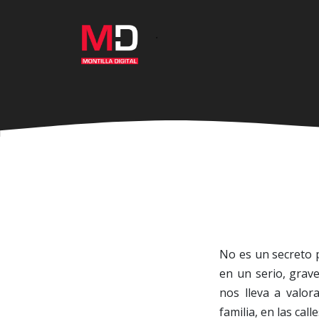
Ir
al
·
contenido
principal
No es un secreto p
en un serio, grav
nos lleva a valor
familia, en las ca