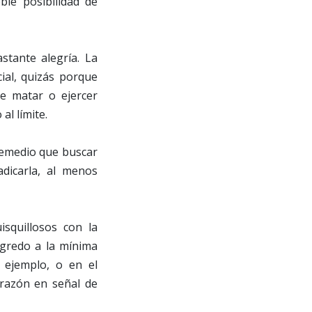
ble posibilidad de
stante alegría. La
ial, quizás porque
e matar o ejercer
al límite.
remedio que buscar
dicarla, al menos
squillosos con la
agredo a la mínima
 ejemplo, o en el
orazón en señal de