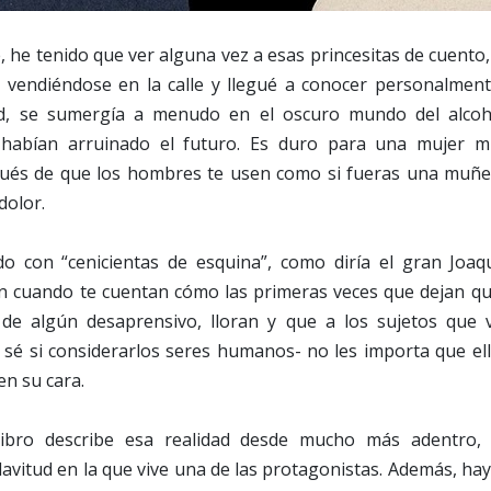
he tenido que ver alguna vez a esas princesitas de cuento,
vendiéndose en la calle y llegué a conocer personalmen
dad, se sumergía a menudo en el oscuro mundo del alcoho
e habían arruinado el futuro. Es duro para una mujer mi
ués de que los hombres te usen como si fueras una muñec
dolor.
o con “cenicientas de esquina”, como diría el gran Joaq
ón cuando te cuentan cómo las primeras veces que dejan qu
e algún desaprensivo, lloran y que a los sujetos que v
 sé si considerarlos seres humanos- no les importa que ell
en su cara.
libro describe esa realidad desde mucho más adentro, 
lavitud en la que vive una de las protagonistas. Además, hay