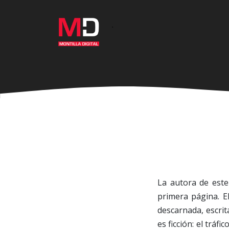
Ir
al
·
contenido
principal
La autora de este 
primera página. E
descarnada, escrit
es ficción: el tráf