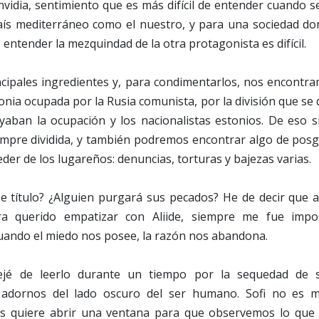
 envidia, sentimiento que es más difícil de entender cuando 
aís mediterráneo como el nuestro, y para una sociedad don
 entender la mezquindad de la otra protagonista es difícil.
ncipales ingredientes y, para condimentarlos, nos encontr
nia ocupada por la Rusia comunista, por la división que se d
yaban la ocupación y los nacionalistas estonios. De eso 
iempre dividida, y también podremos encontrar algo de pos
der de los lugareños: denuncias, torturas y bajezas varias.
se título? ¿Alguien purgará sus pecados? He de decir que
a querido empatizar con Aliide, siempre me fue impos
ando el miedo nos posee, la razón nos abandona.
ejé de leerlo durante un tiempo por la sequedad de 
n adornos del lado oscuro del ser humano. Sofi no es m
os quiere abrir una ventana para que observemos lo que